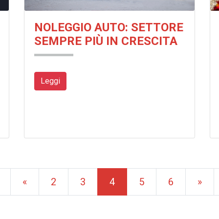
NOLEGGIO AUTO: SETTORE
SEMPRE PIÙ IN CRESCITA
Leggi
(current)
«
2
3
4
5
6
»