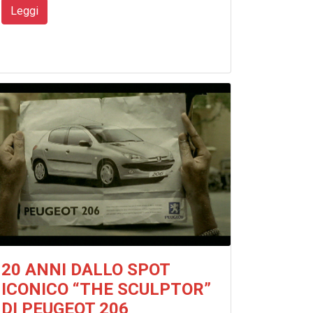
Leggi
20 ANNI DALLO SPOT
ICONICO “THE SCULPTOR”
DI PEUGEOT 206