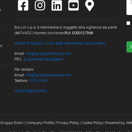
o
Eco Liri s.p.a. è intermediario soggetto alla vigilanza da parte
dell'IVASS | Numero Iscrizione
RUI: E000127368
Accedi al Registro Unico degli Intermediari assicurativi
lo
Email:
info@gruppoecolirispa.com
PEC:
gruppoecolirispa@pec.it
Per reclami:
Email:
info@gruppoecolirispa.com
Telefono:
0776.91491
WHISTLEBLOWING
Gruppo Ecoliri |
Company Profile
|
Privacy Policy
|
Cookie Policy
| Powered by:
Met