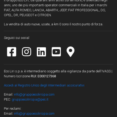
Il Gruppo Eco Liri, da quarant'anni attivo sul territorio, è diventato negli
anni, uno dei più importanti operatori commerciali in Italia per i marchi
FIAT, ALFA ROMEO, LANCIA, ABARTH, JEEP, FIAT PROFESSIONAL, DS,
OPEL, DR, PEUGEOT e CITROEN.
La vendita di auto nuove, usate, a km 0 sono il nostro punto di forza.
Seguici sui social
Eco Liri s.p.a. è intermediario soggetto alla vigilanza da parte dell'IVASS |
Numero Iscrizione
RUI: E000127368
Accedi al Registro Unico degli Intermediari assicurativi
Email:
info@gruppoecolirispa.com
PEC:
gruppoecolirispa@pec.it
Per reclami:
Email:
info@gruppoecolirispa.com