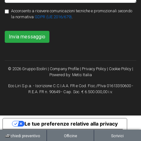
Acconsento a ricevere comunicazioni tecniche e promozionali secondo
la normativa
GDPR (UE 2016/679)
.
Invia messaggio
© 2026 Gruppo Ecoliri |
Company Profile
|
Privacy Policy
|
Cookie Policy
|
Powered by:
Metis Italia
Eco Liri S.p.a. - Iscrizione C.C.I.A.A. FR e Cod. Fisc./P.Iva 01613350600 -
R.E.A. FR n. 90649 - Cap. Soc. € 6.500.000,00 i.v.
Le tue preferenze relative alla privacy
Informativa sulla raccolta
Richiedi preventivo
Officine
Scrivici