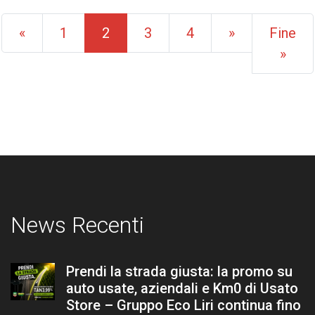
(current)
«
1
2
3
4
»
Fine
»
News Recenti
Prendi la strada giusta: la promo su
auto usate, aziendali e Km0 di Usato
Store – Gruppo Eco Liri continua fino