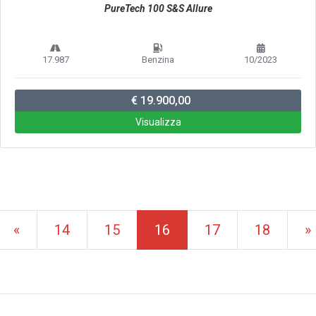
PureTech 100 S&S Allure
17.987
Benzina
10/2023
€ 19.900,00
Visualizza
(current)
«
14
15
16
17
18
»