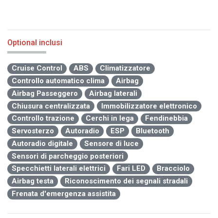
Optional inclusi
Cruise Control
ABS
Climatizzatore
Controllo automatico clima
Airbag
Airbag Passeggero
Airbag laterali
Chiusura centralizzata
Immobilizzatore elettronico
Controllo trazione
Cerchi in lega
Fendinebbia
Servosterzo
Autoradio
ESP
Bluetooth
Autoradio digitale
Sensore di luce
Sensori di parcheggio posteriori
Specchietti laterali elettrici
Fari LED
Bracciolo
Airbag testa
Riconoscimento dei segnali stradali
Frenata d'emergenza assistita