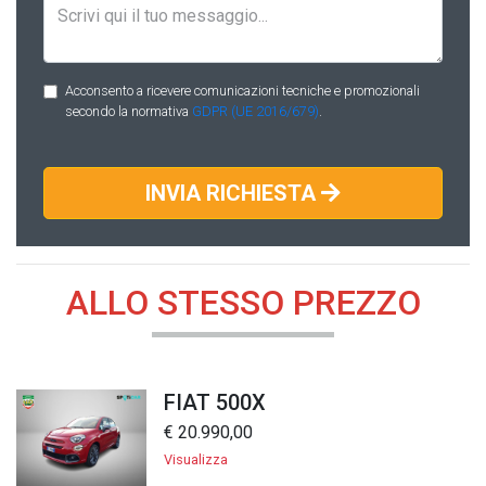
Acconsento a ricevere comunicazioni tecniche e promozionali
secondo la normativa
GDPR (UE 2016/679)
.
INVIA RICHIESTA
ALLO STESSO PREZZO
FIAT 500X
€ 20.990,00
Visualizza