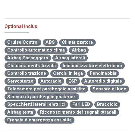
Optional inclusi
Cruise Control
ABS
Climatizzatore
Controllo automatico clima
Airbag
Airbag Passeggero
Airbag laterali
Chiusura centralizzata
Immobilizzatore elettronico
Controllo trazione
Cerchi in lega
Fendinebbia
Servosterzo
Autoradio
ESP
Autoradio digitale
Telecamera per parcheggio assistito
Sensore di luce
Sensori di parcheggio posteriori
Specchietti laterali elettrici
Fari LED
Bracciolo
Airbag testa
Riconoscimento dei segnali stradali
Frenata d'emergenza assistita