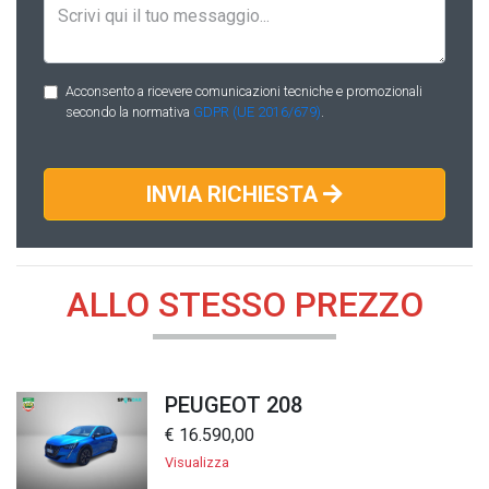
Acconsento a ricevere comunicazioni tecniche e promozionali
secondo la normativa
GDPR (UE 2016/679)
.
INVIA RICHIESTA
ALLO STESSO PREZZO
PEUGEOT 208
€ 16.590,00
Visualizza