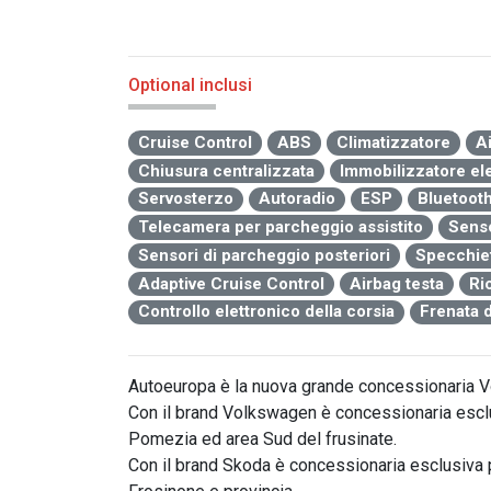
Optional inclusi
Cruise Control
ABS
Climatizzatore
A
Chiusura centralizzata
Immobilizzatore el
Servosterzo
Autoradio
ESP
Bluetoot
Telecamera per parcheggio assistito
Senso
Sensori di parcheggio posteriori
Specchiett
Adaptive Cruise Control
Airbag testa
Ri
Controllo elettronico della corsia
Frenata 
Autoeuropa è la nuova grande concessionaria V
Con il brand Volkswagen è concessionaria esclus
Pomezia ed area Sud del frusinate.

Con il brand Skoda è concessionaria esclusiva p