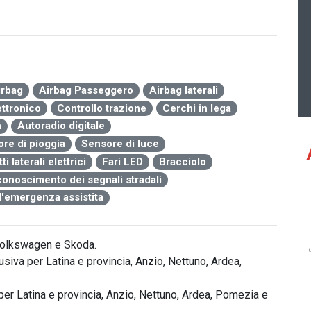
irbag
Airbag Passeggero
Airbag laterali
ettronico
Controllo trazione
Cerchi in lega
h
Autoradio digitale
re di pioggia
Sensore di luce
i laterali elettrici
Fari LED
Bracciolo
conoscimento dei segnali stradali
d'emergenza assistita
olkswagen e Skoda.

iva per Latina e provincia, Anzio, Nettuno, Ardea, 
er Latina e provincia, Anzio, Nettuno, Ardea, Pomezia e 