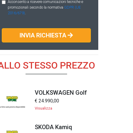
Acconsento a ricevere comunicazioni tecniche e
promozionali secondo la normativa
GDPR (UE
2016/679)
.
INVIA RICHIESTA
ALLO STESSO PREZZO
VOLKSWAGEN Golf
€ 24.990,00
Visualizza
SKODA Kamiq