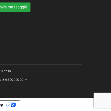
Invia messaggio
is Italia
. € 6.500.000,00 i.v.
cy