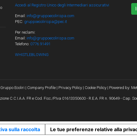
Accedi al Registro Unico degli Intermediari assicurativi
lo
Email:
info@gruppoecolirispa.com
PEC:
gruppoecolirispa@pec.it
Per reclami:
Email:
info@gruppoecolirispa.com
Telefono:
0776.91491
WHISTLEBLOWING
Gruppo Ecoliri |
Company Profile
|
Privacy Policy
|
Cookie Policy
| Powered by:
Met
crizione C.C.I.A.A. FR e Cod. Fisc./P.Iva 01613350600 - R.E.A. FR n. 90649 - Cap. Soc
iva sulla raccolta
Le tue preferenze relative alla priva