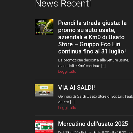
News Recenti
Prendi la strada giusta: la
promo su auto usate,
aziendali e Km0 di Usato
Store – Gruppo Eco Liri
continua fino al 31 luglio!
La promozione dedicata alle vetture usate,
aziendali e Km0 continua [...]
Leggi tutto
VIA AI SALDI!
Gennaio di Saldi Usato Store di Eco Liri: l’aut
giusta [...]
Leggi tutto
Mercatino dell'usato 2025
Dal 18 al 20 ottobre, dalle 9.00 alle 18.00, nel