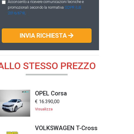
Acconsento a ricevere comunicazioni tecniche e
promozionali secondo la normativa
GDPR (UE
2016/679)
.
INVIA RICHIESTA
ALLO STESSO PREZZO
OPEL Corsa
€ 16.390,00
Visualizza
VOLKSWAGEN T-Cross