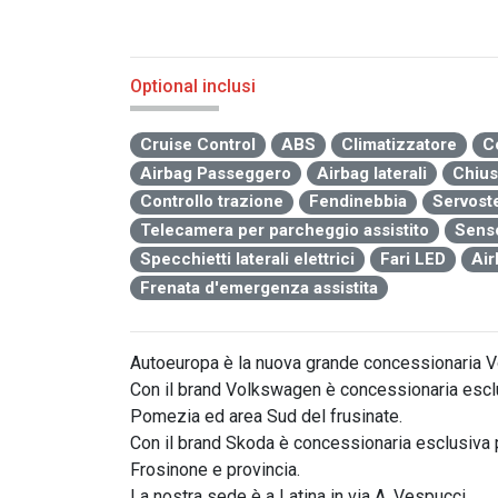
Optional inclusi
Cruise Control
ABS
Climatizzatore
C
Airbag Passeggero
Airbag laterali
Chius
Controllo trazione
Fendinebbia
Servost
Telecamera per parcheggio assistito
Senso
Specchietti laterali elettrici
Fari LED
Air
Frenata d'emergenza assistita
Autoeuropa è la nuova grande concessionaria V
Con il brand Volkswagen è concessionaria esclus
Pomezia ed area Sud del frusinate.

Con il brand Skoda è concessionaria esclusiva p
Frosinone e provincia.

La nostra sede è a Latina in via A. Vespucci.
