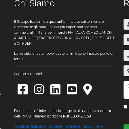
Chi Siamo
R
Il Gruppo Eco Liri, da quarant'anni attivo sul territorio, è
diventato negli anni, uno dei più importanti operatori
commerciali in Italia per i marchi FIAT, ALFA ROMEO, LANCIA,
ABARTH, JEEP, FIAT PROFESSIONAL, DS, OPEL, DR, PEUGEOT
e CITROEN.
La vendita di auto nuove, usate, a km 0 sono il nostro punto di
forza.
Seguici sui social
o
Eco Liri s.p.a. è intermediario soggetto alla vigilanza da parte
dell'IVASS | Numero Iscrizione
RUI: E000127368
Accedi al Registro Unico degli Intermediari assicurativi
lo