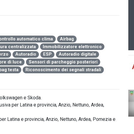
ontrollo automatico clima
Airbag
ura centralizzata
Immobilizzatore elettronico
erzo
Autoradio
ESP
Autoradio digitale
re di luce
Sensori di parcheggio posteriori
bag testa
Riconoscimento dei segnali stradali
olkswagen e Skoda.

iva per Latina e provincia, Anzio, Nettuno, Ardea, 
er Latina e provincia, Anzio, Nettuno, Ardea, Pomezia e 