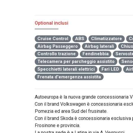
Optional inclusi
Cruise Control
ABS
Climatizzatore
C
Airbag Passeggero
Airbag laterali
Chius
Controllo trazione
Fendinebbia
Servost
Telecamera per parcheggio assistito
Senso
Specchietti laterali elettrici
Fari LED
Air
Frenata d'emergenza assistita
Autoeuropa è la nuova grande concessionaria V
Con il brand Volkswagen è concessionaria esclus
Pomezia ed area Sud del frusinate.

Con il brand Skoda è concessionaria esclusiva p
Frosinone e provincia.

La nostra sede è a Latina in via A. Vespucci.
