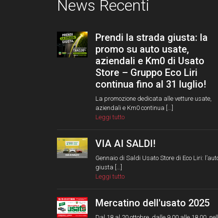
News Recenti
Prendi la strada giusta: la
promo su auto usate,
aziendali e Km0 di Usato
Store – Gruppo Eco Liri
continua fino al 31 luglio!
La promozione dedicata alle vetture usate,
aziendali e Km0 continua [...]
Leggi tutto
VIA AI SALDI!
Gennaio di Saldi Usato Store di Eco Liri: l’aut
giusta [...]
Leggi tutto
Mercatino dell'usato 2025
Dal 18 al 20 ottobre, dalle 9.00 alle 18.00, nel