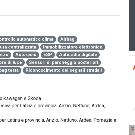
ontrollo automatico clima
Airbag
ura centralizzata
Immobilizzatore elettronico
erzo
Autoradio
ESP
Autoradio digitale
re di luce
Sensori di parcheggio posteriori
bag testa
Riconoscimento dei segnali stradali
olkswagen e Skoda.

iva per Latina e provincia, Anzio, Nettuno, Ardea, 
er Latina e provincia, Anzio, Nettuno, Ardea, Pomezia e 