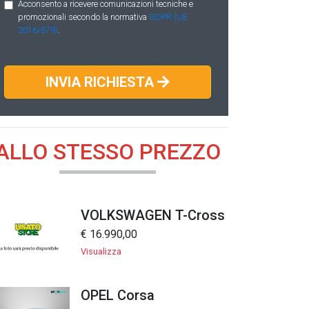
Acconsento a ricevere comunicazioni tecniche e
promozionali secondo la normativa
GDPR (UE
2016/679)
.
INVIA RICHIESTA
ALLO STESSO PREZZO
VOLKSWAGEN T-Cross
€ 16.990,00
Visualizza
OPEL Corsa