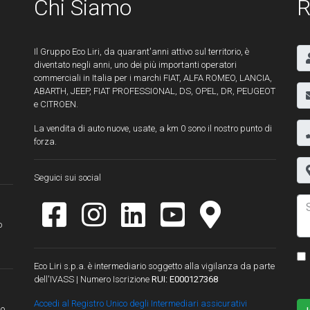
Chi Siamo
R
Il Gruppo Eco Liri, da quarant'anni attivo sul territorio, è
diventato negli anni, uno dei più importanti operatori
commerciali in Italia per i marchi FIAT, ALFA ROMEO, LANCIA,
ABARTH, JEEP, FIAT PROFESSIONAL, DS, OPEL, DR, PEUGEOT
e CITROEN.
La vendita di auto nuove, usate, a km 0 sono il nostro punto di
forza.
Seguici sui social
o
Eco Liri s.p.a. è intermediario soggetto alla vigilanza da parte
dell'IVASS | Numero Iscrizione
RUI: E000127368
Accedi al Registro Unico degli Intermediari assicurativi
lo