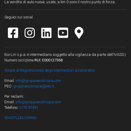
La vendita di auto nuove, usate, a km 0 sono il nostro punto di forza.
Seguici sui social
Eco Liri s.p.a. è intermediario soggetto alla vigilanza da parte dell'IVASS |
Numero Iscrizione
RUI: E000127368
Accedi al Registro Unico degli Intermediari assicurativi
Email:
info@gruppoecolirispa.com
PEC:
gruppoecolirispa@pec.it
Per reclami:
Email:
info@gruppoecolirispa.com
Telefono:
0776.91491
WHISTLEBLOWING