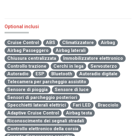
Optional inclusi
Cruise Control
ABS
Climatizzatore
Airbag
Airbag Passeggero
Airbag laterali
Chiusura centralizzata
Immobilizzatore elettronico
Controllo trazione
Cerchi in lega
Servosterzo
Autoradio
ESP
Bluetooth
Autoradio digitale
Telecamera per parcheggio assistito
Sensore di pioggia
Sensore di luce
Sensori di parcheggio posteriori
Specchietti laterali elettrici
Fari LED
Bracciolo
Adaptive Cruise Control
Airbag testa
Riconoscimento dei segnali stradali
Controllo elettronico della corsia