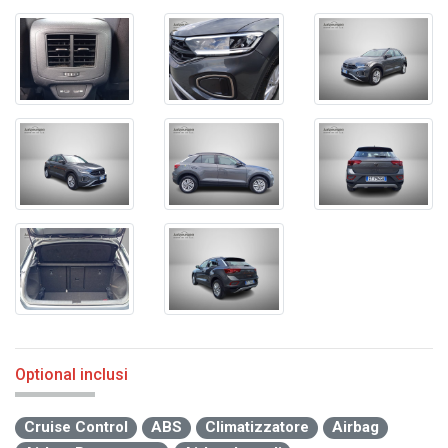
Optional inclusi
Cruise Control
ABS
Climatizzatore
Airbag