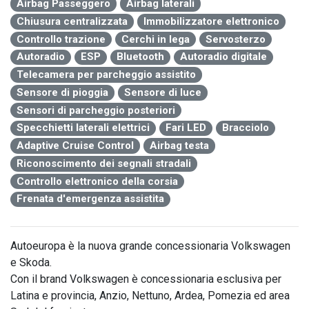
Airbag Passeggero
Airbag laterali
Chiusura centralizzata
Immobilizzatore elettronico
Controllo trazione
Cerchi in lega
Servosterzo
Autoradio
ESP
Bluetooth
Autoradio digitale
Telecamera per parcheggio assistito
Sensore di pioggia
Sensore di luce
Sensori di parcheggio posteriori
Specchietti laterali elettrici
Fari LED
Bracciolo
Adaptive Cruise Control
Airbag testa
Riconoscimento dei segnali stradali
Controllo elettronico della corsia
Frenata d'emergenza assistita
Autoeuropa è la nuova grande concessionaria Volkswagen 
e Skoda.

Con il brand Volkswagen è concessionaria esclusiva per 
Latina e provincia, Anzio, Nettuno, Ardea, Pomezia ed area 