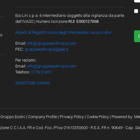
Eco Liri s.p.a. è intermediario soggetto alla vigilanza da parte
dell'IVASS | Numero Iscrizione
RUI: E000127368
Accedi al Registro Unico degli Intermediari assicurativi
lo
Email:
info@gruppoecolirispa.com
PEC:
gruppoecolirispa@pec.it
Per reclami:
Email:
info@gruppoecolirispa.com
Telefono:
0776.91491
WHISTLEBLOWING
Gruppo Ecoliri |
Company Profile
|
Privacy Policy
|
Cookie Policy
| Powered by:
Met
crizione C.C.I.A.A. FR e Cod. Fisc./P.Iva 01613350600 - R.E.A. FR n. 90649 - Cap. Soc