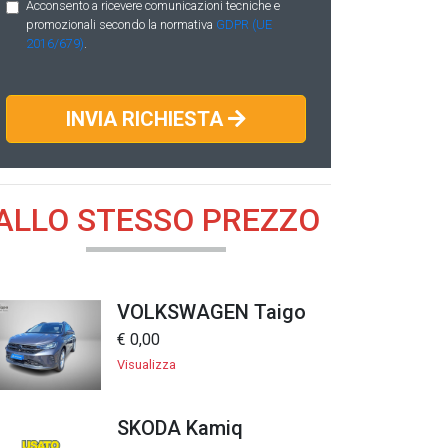
Acconsento a ricevere comunicazioni tecniche e
promozionali secondo la normativa
GDPR (UE
2016/679)
.
INVIA RICHIESTA
ALLO STESSO PREZZO
VOLKSWAGEN Taigo
€ 0,00
Visualizza
SKODA Kamiq