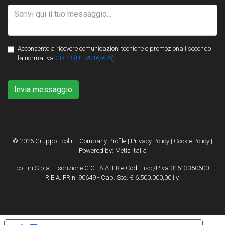
Acconsento a ricevere comunicazioni tecniche e promozionali secondo
la normativa
GDPR (UE 2016/679)
.
Invia messaggio
© 2026 Gruppo Ecoliri |
Company Profile
|
Privacy Policy
|
Cookie Policy
|
Powered by:
Metis Italia
Eco Liri S.p.a. - Iscrizione C.C.I.A.A. FR e Cod. Fisc./P.Iva 01613350600 -
R.E.A. FR n. 90649 - Cap. Soc. € 6.500.000,00 i.v.