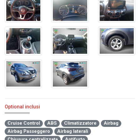
Optional inclusi
Cruise Control
ABS
Climatizzatore
Airbag
Airbag Passeggero
Airbag laterali
Chiusura centralizzata
Antifurto