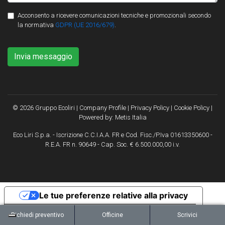
Acconsento a ricevere comunicazioni tecniche e promozionali secondo
la normativa
GDPR (UE 2016/679)
.
Invia messaggio
© 2026 Gruppo Ecoliri |
Company Profile
|
Privacy Policy
|
Cookie Policy
|
Powered by:
Metis Italia
Eco Liri S.p.a. - Iscrizione C.C.I.A.A. FR e Cod. Fisc./P.Iva 01613350600 -
R.E.A. FR n. 90649 - Cap. Soc. € 6.500.000,00 i.v.
Le tue preferenze relative alla privacy
Informativa sulla raccolta
Richiedi preventivo
Officine
Scrivici