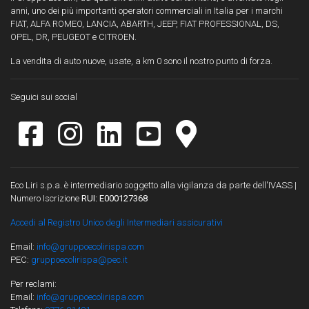
anni, uno dei più importanti operatori commerciali in Italia per i marchi
FIAT, ALFA ROMEO, LANCIA, ABARTH, JEEP, FIAT PROFESSIONAL, DS,
OPEL, DR, PEUGEOT e CITROEN.
La vendita di auto nuove, usate, a km 0 sono il nostro punto di forza.
Seguici sui social
Eco Liri s.p.a. è intermediario soggetto alla vigilanza da parte dell'IVASS |
Numero Iscrizione
RUI: E000127368
Accedi al Registro Unico degli Intermediari assicurativi
Email:
info@gruppoecolirispa.com
PEC:
gruppoecolirispa@pec.it
Per reclami:
Email:
info@gruppoecolirispa.com