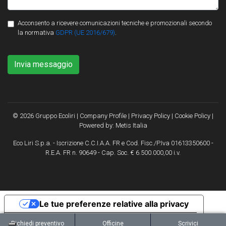
Acconsento a ricevere comunicazioni tecniche e promozionali secondo
la normativa
GDPR (UE 2016/679)
.
Invia messaggio
© 2026 Gruppo Ecoliri |
Company Profile
|
Privacy Policy
|
Cookie Policy
|
Powered by:
Metis Italia
Eco Liri S.p.a. - Iscrizione C.C.I.A.A. FR e Cod. Fisc./P.Iva 01613350600 -
R.E.A. FR n. 90649 - Cap. Soc. € 6.500.000,00 i.v.
Le tue preferenze relative alla privacy
Informativa sulla raccolta
Richiedi preventivo
Officine
Scrivici