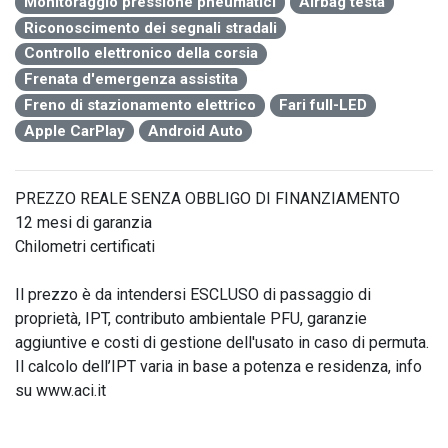
Monitoraggio pressione pneumatici
Airbag testa
Riconoscimento dei segnali stradali
Controllo elettronico della corsia
Frenata d'emergenza assistita
Freno di stazionamento elettrico
Fari full-LED
Apple CarPlay
Android Auto
PREZZO REALE SENZA OBBLIGO DI FINANZIAMENTO

12 mesi di garanzia

Chilometri certificati

Il prezzo è da intendersi ESCLUSO di passaggio di 
proprietà, IPT, contributo ambientale PFU, garanzie 
aggiuntive e costi di gestione dell'usato in caso di permuta. 
Il calcolo dell’IPT varia in base a potenza e residenza, info 
su www.aci.it
