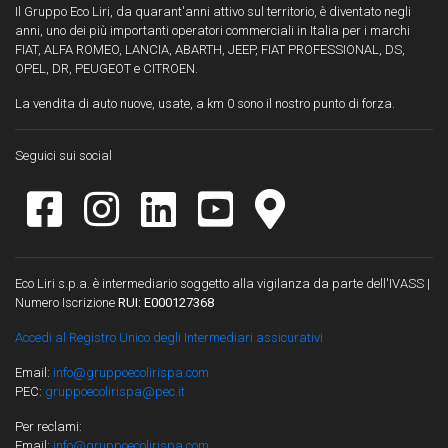
Il Gruppo Eco Liri, da quarant'anni attivo sul territorio, è diventato negli
anni, uno dei più importanti operatori commerciali in Italia per i marchi
FIAT, ALFA ROMEO, LANCIA, ABARTH, JEEP, FIAT PROFESSIONAL, DS,
OPEL, DR, PEUGEOT e CITROEN.
La vendita di auto nuove, usate, a km 0 sono il nostro punto di forza.
Seguici sui social
Eco Liri s.p.a. è intermediario soggetto alla vigilanza da parte dell'IVASS |
Numero Iscrizione
RUI: E000127368
Accedi al Registro Unico degli Intermediari assicurativi
Email:
info@gruppoecolirispa.com
PEC:
gruppoecolirispa@pec.it
Per reclami:
Email:
info@gruppoecolirispa.com