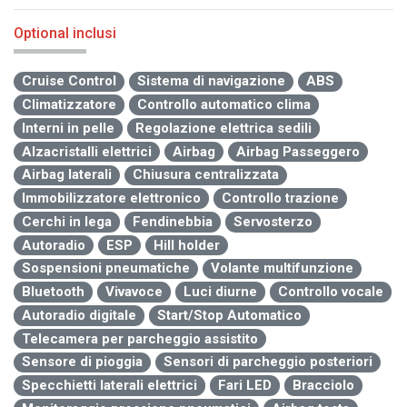
Optional inclusi
Cruise Control
Sistema di navigazione
ABS
Climatizzatore
Controllo automatico clima
Interni in pelle
Regolazione elettrica sedili
Alzacristalli elettrici
Airbag
Airbag Passeggero
Airbag laterali
Chiusura centralizzata
Immobilizzatore elettronico
Controllo trazione
Cerchi in lega
Fendinebbia
Servosterzo
Autoradio
ESP
Hill holder
Sospensioni pneumatiche
Volante multifunzione
Bluetooth
Vivavoce
Luci diurne
Controllo vocale
Autoradio digitale
Start/Stop Automatico
Telecamera per parcheggio assistito
Sensore di pioggia
Sensori di parcheggio posteriori
Specchietti laterali elettrici
Fari LED
Bracciolo