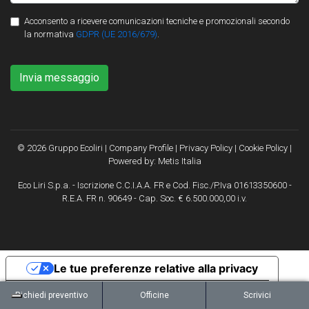
Acconsento a ricevere comunicazioni tecniche e promozionali secondo
la normativa
GDPR (UE 2016/679)
.
Invia messaggio
© 2026 Gruppo Ecoliri |
Company Profile
|
Privacy Policy
|
Cookie Policy
|
Powered by:
Metis Italia
Eco Liri S.p.a. - Iscrizione C.C.I.A.A. FR e Cod. Fisc./P.Iva 01613350600 -
R.E.A. FR n. 90649 - Cap. Soc. € 6.500.000,00 i.v.
Le tue preferenze relative alla privacy
Informativa sulla raccolta
Richiedi preventivo
Officine
Scrivici