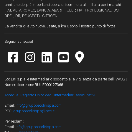
anni, uno dei più importanti operatori commerciali in Italia per i marchi
FIAT, ALFA ROMEO, LANCIA, ABARTH, JEEP, FIAT PROFESSIONAL, DS,
OPEL, DR, PEUGEOT e CITROEN.
La vendita di auto nuove, usate, a km 0 sono il nostro punto di forza.
Seguici sui social
Eco Liri s.p.a. è intermediario soggetto alla vigilanza da parte dell'IVASS |
Numero Iscrizione
RUI: E000127368
Accedi al Registro Unico degli Intermediari assicurativi
Email:
info@gruppoecolirispa.com
PEC:
gruppoecolirispa@pec.it
Per reclami:
Email:
info@gruppoecolirispa.com