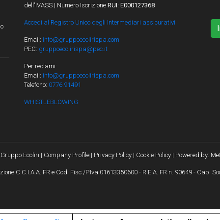
dell'IVASS | Numero Iscrizione
RUI: E000127368
Accedi al Registro Unico degli Intermediari assicurativi
lo
Email:
info@gruppoecolirispa.com
PEC:
gruppoecolirispa@pec.it
Per reclami:
Email:
info@gruppoecolirispa.com
Telefono:
0776.91491
WHISTLEBLOWING
Gruppo Ecoliri |
Company Profile
|
Privacy Policy
|
Cookie Policy
| Powered by:
Met
crizione C.C.I.A.A. FR e Cod. Fisc./P.Iva 01613350600 - R.E.A. FR n. 90649 - Cap. Soc