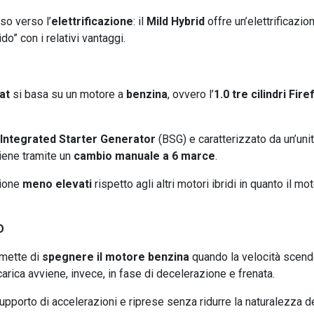
so verso l’
elettrificazione
: il
Mild Hybrid
offre un’elettrificazion
do” con i relativi vantaggi.
at
si basa su un motore a
benzina
, ovvero l’
1.0 tre cilindri Fire
 Integrated Starter Generator
(BSG) e caratterizzato da un’unità 
viene tramite un
cambio manuale a 6 marce
.
zione
meno elevati
rispetto agli altri motori ibridi in quanto il m
O
mette di
spegnere il motore
benzina
quando la velocità scen
rica avviene, invece, in fase di decelerazione e frenata.
porto di accelerazioni e riprese senza ridurre la naturalezza della