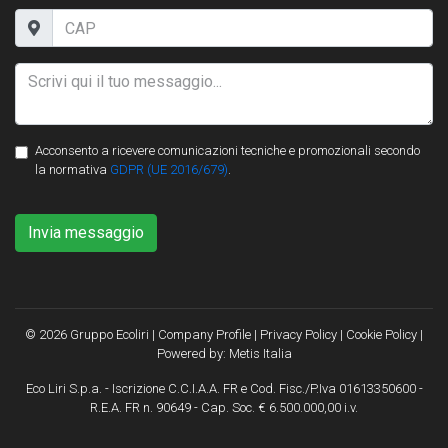
Acconsento a ricevere comunicazioni tecniche e promozionali secondo
la normativa
GDPR (UE 2016/679)
.
Invia messaggio
© 2026 Gruppo Ecoliri |
Company Profile
|
Privacy Policy
|
Cookie Policy
|
Powered by:
Metis Italia
Eco Liri S.p.a. - Iscrizione C.C.I.A.A. FR e Cod. Fisc./P.Iva 01613350600 -
R.E.A. FR n. 90649 - Cap. Soc. € 6.500.000,00 i.v.