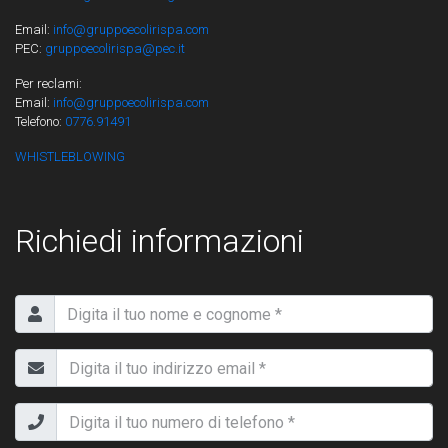
Email:
info@gruppoecolirispa.com
PEC:
gruppoecolirispa@pec.it
Per reclami:
Email:
info@gruppoecolirispa.com
Telefono:
0776.91491
WHISTLEBLOWING
Richiedi informazioni