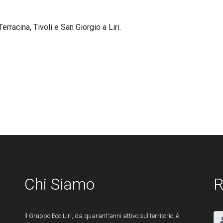
erracina, Tivoli e San Giorgio a Liri.
Chi Siamo
R
Il Gruppo Eco Liri, da quarant'anni attivo sul territorio, è