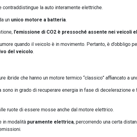
 contraddistingue la auto interamente elettriche.
da un
unico motore a batteria
.
tione,
l’emissione di CO2 è pressoché assente nei veicoli el
umore quando il veicolo è in movimento. Pertanto, è d’obbligo per
ivo del veicolo
.
ture ibride che hanno un motore termico “classico” affiancato a uno 
 sono in grado di recuperare energia in fase di decelerazione e f
alle ruote di essere mosse anche dal motore elettrico.
e in modalità
puramente elettrica
, percorrendo una certa dista
 emissioni.