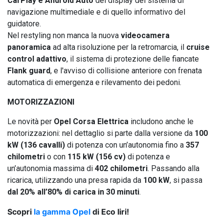
CarPlay e Android Auto
del display del sistema di
navigazione multimediale e di quello informativo del
guidatore.
Nel restyling non manca la nuova
videocamera
panoramica
ad alta risoluzione per la retromarcia, il
cruise
control adattivo
, il sistema di protezione delle fiancate
Flank guard
, e l'avviso di collisione anteriore con frenata
automatica di emergenza e rilevamento dei pedoni.
MOTORIZZAZIONI
Le novità per
Opel Corsa Elettrica
includono anche le
motorizzazioni: nel dettaglio si parte dalla versione da
100
kW (136 cavalli)
di potenza con un’autonomia fino a
357
chilometri
o con
115 kW (156 cv)
di potenza e
un’autonomia massima di
402 chilometri
. Passando alla
ricarica, utilizzando una presa rapida da
100 kW
, si passa
dal 20% all’80% di carica in 30 minuti
.
Scopri
la gamma Opel
di Eco liri!